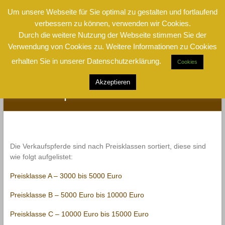
Um unsere Webseite für Sie optimal zu gestalten und fortlaufend
verbessern zu können, verwenden wir Cookies.
Zum
Spanisches Pferd
Durch die weitere Nutzung der Webseite stimmen Sie der
Inhalt
springen
Verwendung von Cookies zu. Weitere Informationen zu Cookies
Andalusier – Pura Raza Española – Spanische
erhalten Sie in unserer Datenschutzerklärung.
Pferde
Cookies
Akzeptieren
Verkaufspferde
Die Verkaufspferde sind nach Preisklassen sortiert, diese sind
wie folgt aufgelistet:
Preisklasse A – 3000 bis 5000 Euro
Preisklasse B – 5000 Euro bis 10000 Euro
Preisklasse C – 10000 Euro bis 15000 Euro