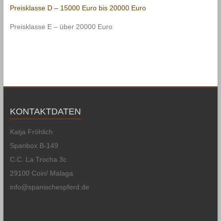
Preisklasse D – 15000 Euro bis 20000 Euro
Preisklasse E – über 20000 Euro
KONTAKTDATEN
Katja Fröhlich
Spanbox B-149
C.C. La Trocha 3c
29100 Coin/ Malaga
info@spanischespferd.de