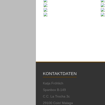
KONTAKTDATEN
Katja Fröhlich
Spanbox B-149
C.C. La Trocha 3c
29100 Coin/ Malaga