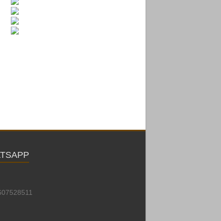
TSAPP
607528511