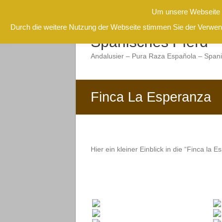
Um unsere Webseite f
Zum
Durch die weitere Nutzung der Webseite stimmen Sie der Verwend
Inhalt
Spanisches Pferd
springen
Andalusier – Pura Raza Española – Span
Finca La Esperanza
Hier ein kleiner Einblick in die “Finca la 