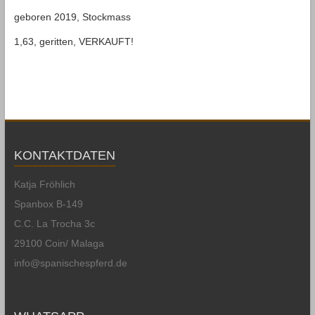
geboren 2019, Stockmass
1,63, geritten, VERKAUFT!
KONTAKTDATEN
Katja Fröhlich
Spanbox B-149
C.C. La Trocha 3c
29100 Coin/ Malaga
info@spanischespferd.de