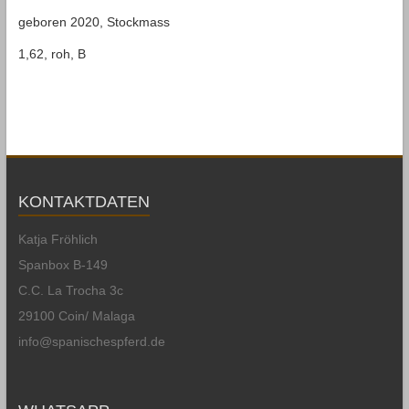
geboren 2020, Stockmass
1,62, roh, B
KONTAKTDATEN
Katja Fröhlich
Spanbox B-149
C.C. La Trocha 3c
29100 Coin/ Malaga
info@spanischespferd.de