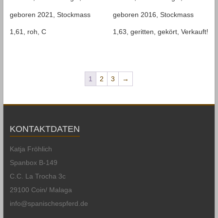
geboren 2021, Stockmass
geboren 2016, Stockmass
1,61, roh, C
1,63, geritten, gekört, Verkauft!
1
2
3
→
KONTAKTDATEN
Katja Fröhlich
Spanbox B-149
C.C. La Trocha 3c
29100 Coin/ Malaga
info@spanischespferd.de