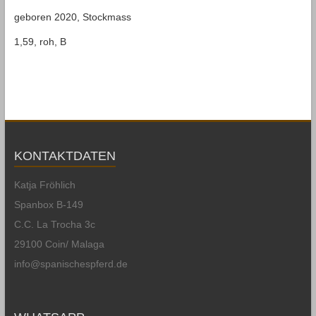
geboren 2020, Stockmass
1,59, roh, B
KONTAKTDATEN
Katja Fröhlich
Spanbox B-149
C.C. La Trocha 3c
29100 Coin/ Malaga
info@spanischespferd.de