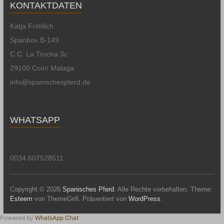
KONTAKTDATEN
Katja Fröhlich
Spanbox B-149
C.C. La Trocha 3c
29100 Coin/ Malaga
info@spanischespferd.de
WHATSAPP
0034 607528511
Copyright © 2026
Spanisches Pferd
. Alle Rechte vorbehalten. Theme:
Esteem
von ThemeGrill. Präsentiert von
WordPress
.
Powered by
WhatsApp Chat