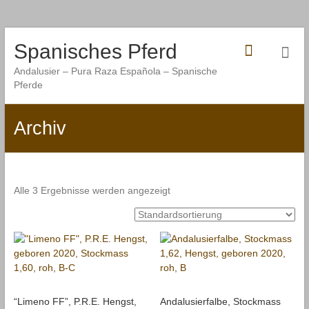
Zum
Spanisches Pferd
Inhalt
springen
Andalusier – Pura Raza Española – Spanische
Pferde
Archiv
Alle 3 Ergebnisse werden angezeigt
“Limeno FF”, P.R.E. Hengst,
Andalusierfalbe, Stockmass